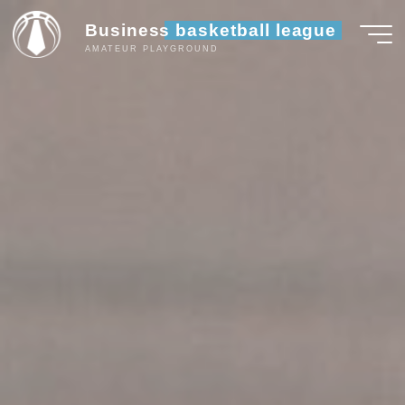
Skip
Business basketball league
to
AMATEUR PLAYGROUND
content