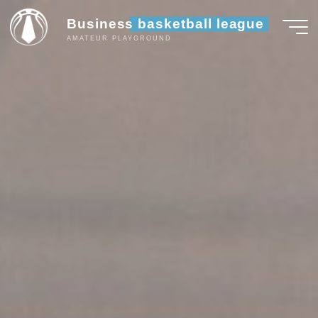
Skip
Business basketball league
to
AMATEUR PLAYGROUND
content